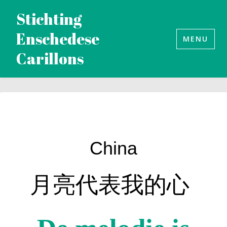
Naar
Stichting
de
Enschedese
inhoud
MENU
Carillons
springen
China
月亮代表我的心