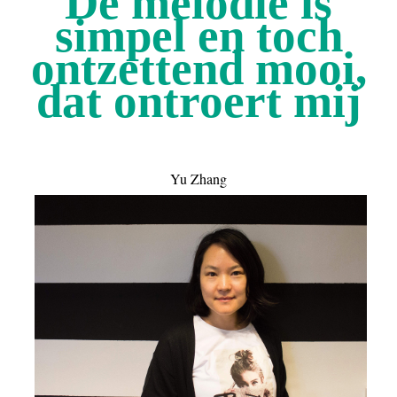
De melodie is
simpel en toch
ontzettend mooi,
dat ontroert mij
Yu Zhang