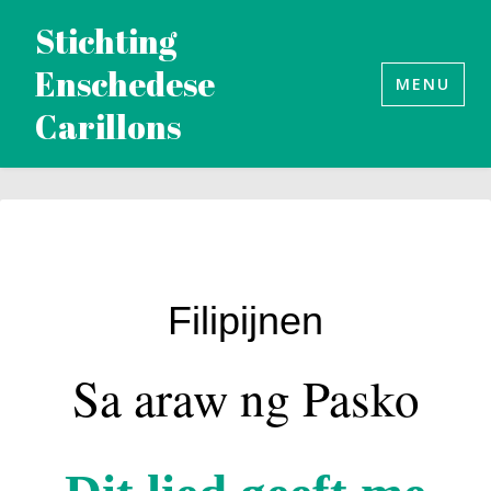
Naar
Stichting
de
Enschedese
inhoud
MENU
Carillons
springen
Filipijnen
Sa araw ng Pasko