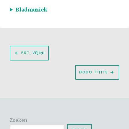
Bladmuziek
Bericht
PŪT, VĒJIŅI
navigatie
DODO TITITE
Zoeken