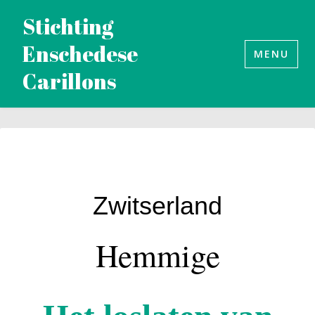
Naar
Stichting
de
Enschedese
inhoud
MENU
Carillons
springen
Zwitserland
Hemmige