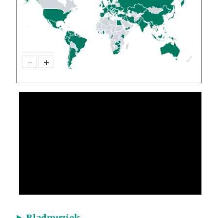
−
+
Bladmuziek