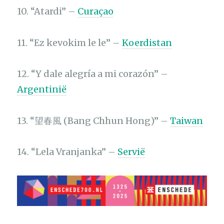
10. “Atardi” –
Curaçao
11. “Ez kevokim le le” –
Koerdistan
12. “Y dale alegría a mi corazón” –
Argentinië
13. “望春風 (Bang Chhun Hong)” –
Taiwan
14. “Lela Vranjanka” –
Servië