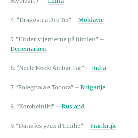
My Heart)” –
China
4. “Dragostea Din Tei” –
Moldavië
5. “Under stjernerne på himlen” –
Denemarken
6. “Neele Neele Ambar Par” –
India
7. “Polegnala e Todora” –
Bulgarije
8. “Korobeiniki” –
Rusland
9. “Dans les yeux d’Emilie” –
Frankrijk